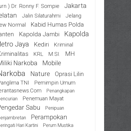
Jakarta
urn ) Dr. Ronny F. Sompie
elatan
Jalin Silaturahmi
Jelang
Kabid Humas Polda
ew Normal
Kapolda
anten
Kapolda Jambi
etro Jaya
Kediri
Kriminal
riminalitas
MH
KRL
M.SI.
Miliki Narkoba
Mobile
Narkoba
Nature
Oprasi Lilin
Panglima TNI
Pemimpin Umum
erantasnews.com
Penangkapan
Penemuan Mayat
encurian
Pengedar Sabu
Penipuan
Perampokan
enjambretan
eringati Hari Kartini
Perum Mustika