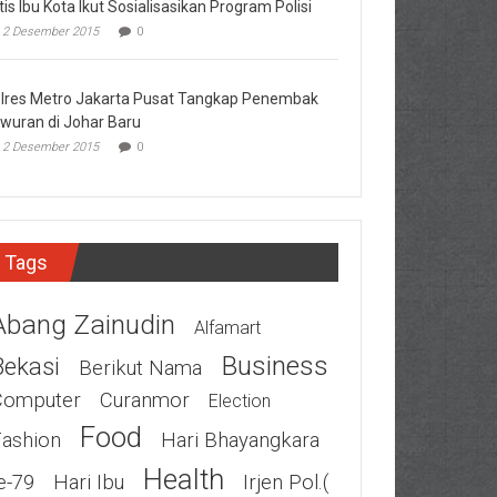
tis Ibu Kota Ikut Sosialisasikan Program Polisi
2 Desember 2015
0
lres Metro Jakarta Pusat Tangkap Penembak
wuran di Johar Baru
2 Desember 2015
0
Tags
Abang Zainudin
Alfamart
Business
Bekasi
Berikut Nama
Computer
Curanmor
Election
Food
Fashion
Hari Bhayangkara
Health
e-79
Hari Ibu
Irjen Pol.(