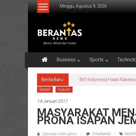
Lompat
Minggu, Agustus 9, 2026
ke
konten
BERANTAS
NEWS
Berani,
Aktual
Business
Sports
Technol
&
Tuntas.
Berita Baru:
IMO-Indonesia Hadiri Raker
Daerah
Hukum
14 Januari 2017
MASYARAKAT MENJ
PRONA ISAPAN JE
Diposkan Oleh:admin
0 Komentar
MASYA