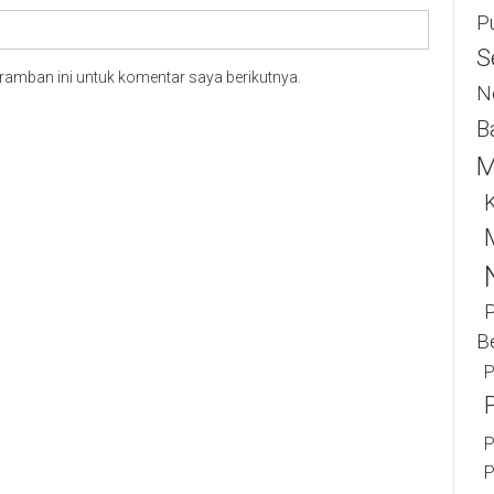
P
S
ramban ini untuk komentar saya berikutnya.
N
B
M
K
B
P
P
P