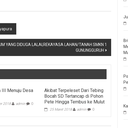
Ju
yapura
Br
NUM YANG DIDUGA LALAI,REKAYASA LAHAN/TANAH SMKN 1
Me
GUNUNGGURUH
Ma
Po
Pe
 III Menuju Desa
Akibat Terpeleset Dari Tebing
Bocah SD Tertancap di Pohon
Pete Hingga Tembus ke Mulut
r 2018
admin
0
Ka
25 Maret 2018
admin
0