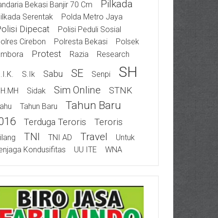
Pilkada
ndaria Bekasi Banjir 70 Cm
ilkada Serentak
Polda Metro Jaya
olisi Dipecat
Polisi Peduli Sosial
olres Cirebon
Polresta Bekasi
Polsek
Protest
ambora
Razia
Research
SH
SE
Sabu
.I.K.
S.Ik
Senpi
Sim Online
STNK
SH.MH
Sidak
Tahun Baru
ahu
Tahun Baru
016
Terduga Teroris
Teroris
TNI
Travel
ilang
TNI AD
Untuk
njaga Kondusifitas
UU ITE
WNA