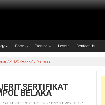
ogy
Food
Fashion
Layout
Contact Us
kornas APINDO Ke XXXV di Makassar
ERIT,SERTIFIKAT
MPOL BELAKA
RAKAT MENJERIT
,
SERTIFIKAT PRONA ISAPAN JEMPOL BELAKA