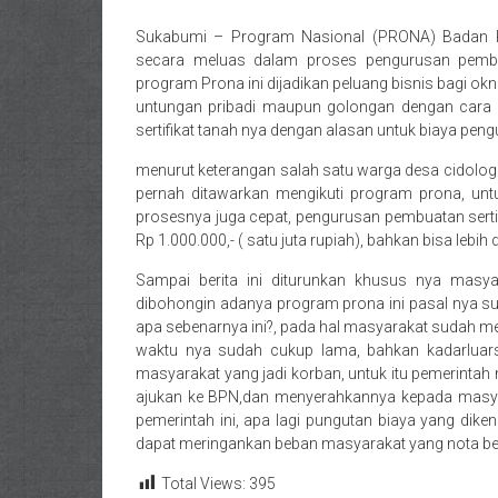
Sukabumi – Program Nasional (PRONA) Badan P
secara meluas dalam proses pengurusan pembuat
program Prona ini dijadikan peluang bisnis bagi 
untungan pribadi maupun golongan dengan cara
sertifikat tanah nya dengan alasan untuk biaya peng
menurut keterangan salah satu warga desa cidolo
pernah ditawarkan mengikuti program prona, unt
prosesnya juga cepat, pengurusan pembuatan sertifik
Rp 1.000.000,- ( satu juta rupiah), bahkan bisa lebih
Sampai berita ini diturunkan khusus nya masy
dibohongin adanya program prona ini pasal nya su
apa sebenarnya ini?, pada hal masyarakat sudah me
waktu nya sudah cukup lama, bahkan kadarluarsa
masyarakat yang jadi korban, untuk itu pemerintah 
ajukan ke BPN,dan menyerahkannya kepada masyar
pemerintah ini, apa lagi pungutan biaya yang dik
dapat meringankan beban masyarakat yang nota b
Total Views:
395