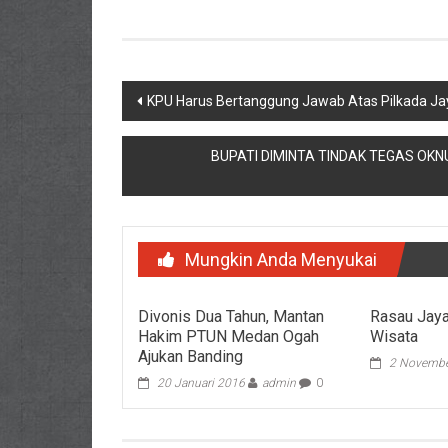
Navigasi
KPU Harus Bertanggung Jawab Atas Pilkada Ja
pos
BUPATI DIMINTA TINDAK TEGAS OK
Mungkin Anda Menyukai
Divonis Dua Tahun, Mantan
Rasau Jaya
Hakim PTUN Medan Ogah
Wisata
Ajukan Banding
2 Novembe
20 Januari 2016
admin
0