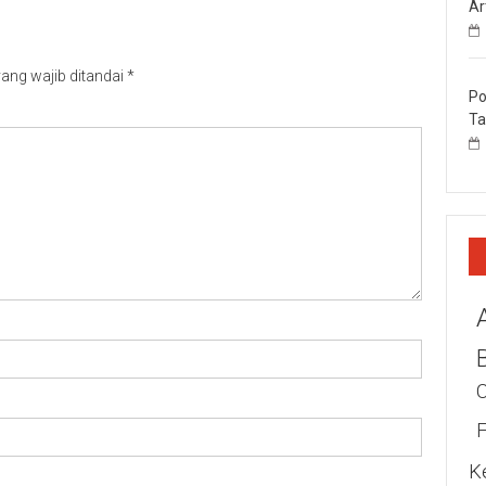
Ar
ang wajib ditandai
*
Po
Ta
K