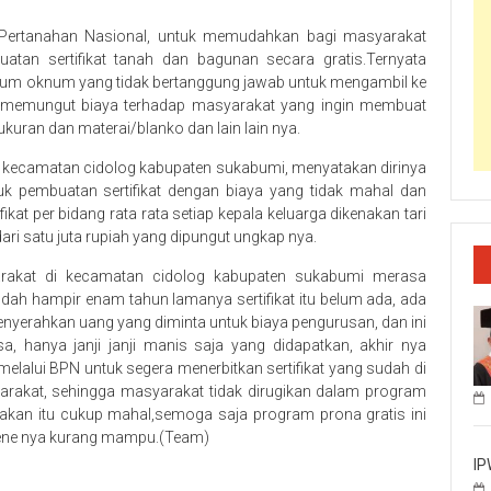
ertanahan Nasional, untuk memudahkan bagi masyarakat
an sertifikat tanah dan bagunan secara gratis.Ternyata
oknum oknum yang tidak bertanggung jawab untuk mengambil ke
 memungut biaya terhadap masyarakat yang ingin membuat
ukuran dan materai/blanko dan lain lain nya.
g kecamatan cidolog kabupaten sukabumi, menyatakan dirinya
uk pembuatan sertifikat dengan biaya yang tidak mahal dan
at per bidang rata rata setiap kepala keluarga dikenakan tari
 dari satu juta rupiah yang dipungut ungkap nya.
arakat di kecamatan cidolog kabupaten sukabumi merasa
dah hampir enam tahun lamanya sertifikat itu belum ada, ada
nyerahkan uang yang diminta untuk biaya pengurusan, dan ini
, hanya janji janji manis saja yang didapatkan, akhir nya
melalui BPN untuk segera menerbitkan sertifikat yang sudah di
akat, sehingga masyarakat tidak dirugikan dalam program
enakan itu cukup mahal,semoga saja program prona gratis ini
ene nya kurang mampu.(Team)
IP