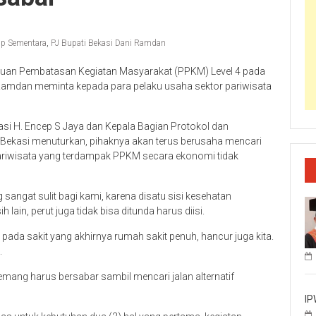
up Sementara
,
PJ Bupati Bekasi Dani Ramdan
kuan Pembatasan Kegiatan Masyarakat (PPKM) Level 4 pada
i Ramdan meminta kepada para pelaku usaha sektor pariwisata
si H. Encep S Jaya dan Kepala Bagian Protokol dan
 Bekasi menuturkan, pihaknya akan terus berusaha mencari
pariwisata yang terdampak PPKM secara ekonomi tidak
sangat sulit bagi kami, karena disatu sisi kesehatan
lain, perut juga tidak bisa ditunda harus diisi.
pada sakit yang akhirnya rumah sakit penuh, hancur juga kita.
.
emang harus bersabar sambil mencari jalan alternatif
IP