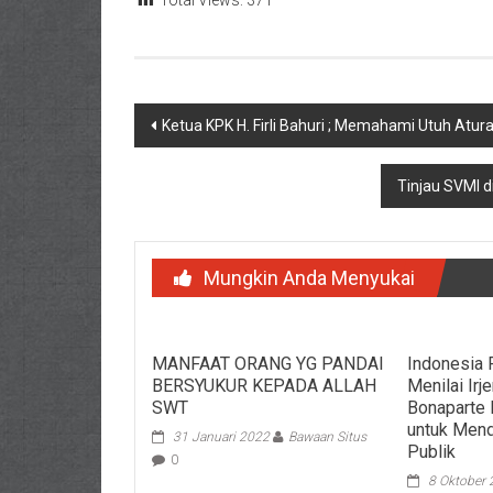
Total Views:
371
Navigasi
Ketua KPK H. Firli Bahuri ; Memahami Utuh Atura
pos
Tinjau SVMI d
Mungkin Anda Menyukai
MANFAAT ORANG YG PANDAI
Indonesia 
BERSYUKUR KEPADA ALLAH
Menilai Ir
SWT
Bonaparte 
untuk Mend
31 Januari 2022
Bawaan Situs
Publik
0
8 Oktober