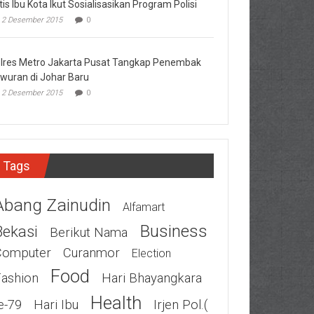
tis Ibu Kota Ikut Sosialisasikan Program Polisi
2 Desember 2015
0
lres Metro Jakarta Pusat Tangkap Penembak
wuran di Johar Baru
2 Desember 2015
0
Tags
Abang Zainudin
Alfamart
Business
Bekasi
Berikut Nama
Computer
Curanmor
Election
Food
Fashion
Hari Bhayangkara
Health
e-79
Hari Ibu
Irjen Pol.(