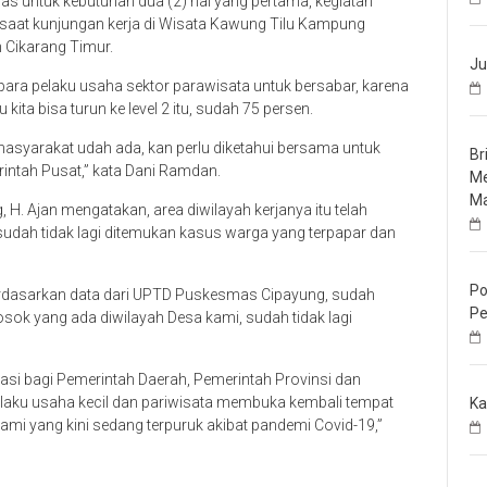
s untuk kebutuhan dua (2) hal yang pertama, kegiatan
a saat kunjungan kerja di Wisata Kawung Tilu Kampung
Cikarang Timur.
Ju
para pelaku usaha sektor parawisata untuk bersabar, karena
kita bisa turun ke level 2 itu, sudah 75 persen.
asyarakat udah ada, kan perlu diketahui bersama untuk
Br
intah Pusat,” kata Dani Ramdan.
Me
Ma
H. Ajan mengatakan, area diwilayah kerjanya itu telah
 sudah tidak lagi ditemukan kasus warga yang terpapar dan
Po
 berdasarkan data dari UPTD Puskesmas Cipayung, sudah
Pe
osok yang ada diwilayah Desa kami, sudah tidak lagi
si bagi Pemerintah Daerah, Pemerintah Provinsi dan
aku usaha kecil dan pariwisata membuka kembali tempat
Ka
 yang kini sedang terpuruk akibat pandemi Covid-19,”