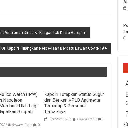
Ar
Po
Ta
n Perjalanan Dinas KPK, agar Tak Keliru Beropini
i UI, Kapolri: Hilangkan Perbedaan Bersatu Lawan Covid-19
Police Watch (IPW)
Kapolri Tetapkan Status Gugur
jen Napoleon
dan Berikan KPLB Anumerta
Membuat Ulah Lagi
Terhadap 3 Personel
apatkan Simpati
Terbaiknya
18 Maret 2025
Bawaan Situs
0
K
 2021
Bawaan Situs
0