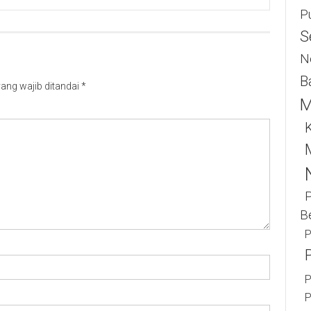
P
S
N
B
ang wajib ditandai
*
M
K
B
P
P
P