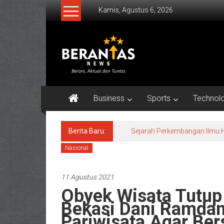
Lompat
Kamis, Agustus 6, 2026
ke
konten
BERANTAS
NEWS
Berani,
Aktual
Business
Sports
Technol
&
Tuntas.
Berita Baru:
Sejarah Perkembangan Ilmu H
Nasional
11 Agustus 2021
Obyek Wisata Tutup
Bekasi Dani Ramdan
Pariwisata Agar Ber