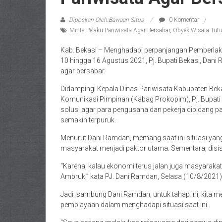
Diposkan Oleh:Bawaan Situs
0 Komentar
Minta Pelaku Pariwisata Agar Bersabar
,
Obyek Wisata Tut
Kab. Bekasi – Menghadapi perpanjangan Pemberla
10 hingga 16 Agustus 2021, Pj. Bupati Bekasi, Dan
agar bersabar.
Didampingi Kepala Dinas Pariwisata Kabupaten Beka
Komunikasi Pimpinan (Kabag Prokopim), Pj. Bupati
solusi agar para pengusaha dan pekerja dibidang 
semakin terpuruk.
Menurut Dani Ramdan, memang saat ini situasi yang 
masyarakat menjadi paktor utama. Sementara, disisih 
“Karena, kalau ekonomi terus jalan juga masyarakat 
Ambruk,” kata PJ. Dani Ramdan, Selasa (10/8/2021)
Jadi, sambung Dani Ramdan, untuk tahap ini, kita m
pembiayaan dalam menghadapi situasi saat ini.