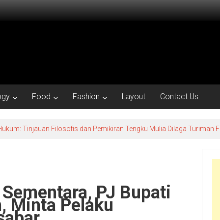
ogy
Food
Fashion
Layout
Contact Us
ukum: Tinjauan Filosofis dan Pemikiran Tengku Mulia Dilaga Turiman
 Sementara, PJ Bupati
, Minta Pelaku
sabar