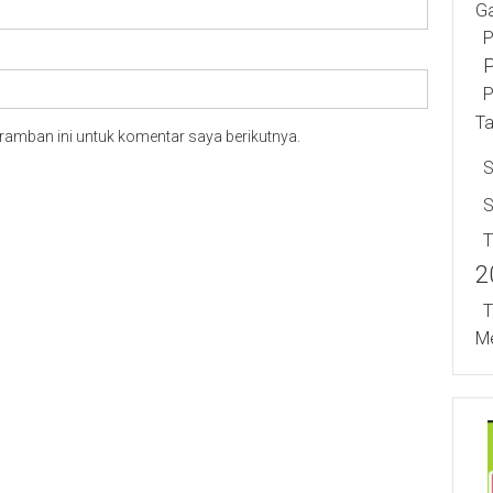
Ga
P
P
P
T
ramban ini untuk komentar saya berikutnya.
S
T
2
T
Me