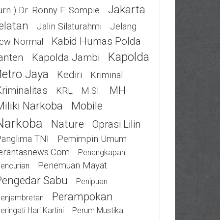
Jakarta
urn ) Dr. Ronny F. Sompie
elatan
Jalin Silaturahmi
Jelang
Kabid Humas Polda
ew Normal
Kapolda
anten
Kapolda Jambi
etro Jaya
Kediri
Kriminal
riminalitas
MH
KRL
M.SI.
Miliki Narkoba
Mobile
Narkoba
Nature
Oprasi Lilin
Panglima TNI
Pemimpin Umum
erantasnews.com
Penangkapan
Penemuan Mayat
encurian
Pengedar Sabu
Penipuan
Perampokan
enjambretan
eringati Hari Kartini
Perum Mustika