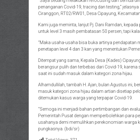
“Saya sedang melakukan refocusing dari semua dina
penanganan Covid-19, tracing dan testing,” jelasny
Ciranggon, RT02/RW01, Desa Cipayung, Kecamatan 
Kami juga meminta, lanjut Pj. Dani Ramdan, kepada 
untuk level 3 masih pembatasan 50 persen, tapi kalau 
“Maka usaha-usaha bisa buka artinya pendapatan m
penetapan level 4 dan 3 kan yang menentukan Pemer
Ditempat yang sama, Kepala Desa (Kades) Cipayung, 
berangsur pulih dan terbebas dari Covid-19, karena
saat ini sudah masuk dalam kategori zona hijau.
Alhamdullilah, tambah H. Ajan, bulan Agustus ini,
masuk kategori zona hijau dalam artian disetiap pel
ditemukan kasus warga yang terpapar Covid-19.
“Semoga ini menjadi bahan pertimbangan dan evalua
Pemerintah Pusat dengan memperbolehkan para pel
usahanya demi memulihkan perekonomian warga kami
pungkasnya. (bdi/sr)