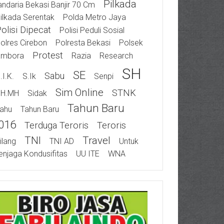
Pilkada
ndaria Bekasi Banjir 70 Cm
ilkada Serentak
Polda Metro Jaya
olisi Dipecat
Polisi Peduli Sosial
olres Cirebon
Polresta Bekasi
Polsek
Protest
ambora
Razia
Research
SH
SE
Sabu
.I.K.
S.Ik
Senpi
Sim Online
STNK
SH.MH
Sidak
Tahun Baru
ahu
Tahun Baru
016
Terduga Teroris
Teroris
TNI
Travel
ilang
TNI AD
Untuk
njaga Kondusifitas
UU ITE
WNA