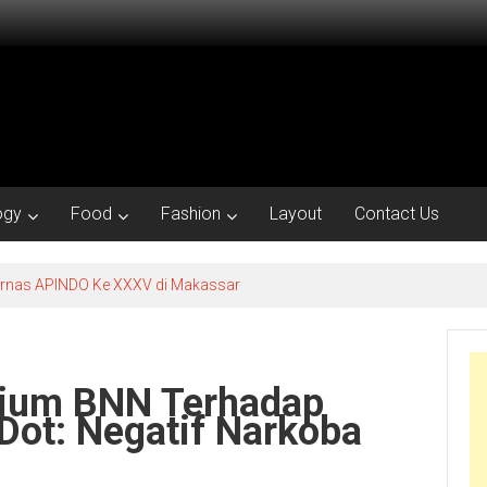
ogy
Food
Fashion
Layout
Contact Us
kornas APINDO Ke XXXV di Makassar
orium BNN Terhadap
ot: Negatif Narkoba