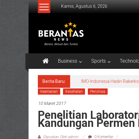
Lompat
Kamis, Agustus 6, 2026
ke
konten
BERANTAS
NEWS
Berani,
Aktual
Business
Sports
Technol
&
Tuntas.
Berita Baru:
IMO-Indonesia Hadiri Raker
Keamanan
Kesehatan
Peristiwa
10 Maret 2017
Penelitian Laborat
Kandungan Permen D
Diposkan Oleh:admin
0 Komentar