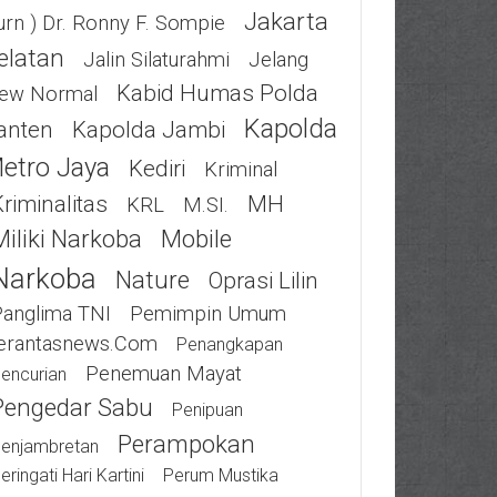
Jakarta
urn ) Dr. Ronny F. Sompie
elatan
Jalin Silaturahmi
Jelang
Kabid Humas Polda
ew Normal
Kapolda
anten
Kapolda Jambi
etro Jaya
Kediri
Kriminal
riminalitas
MH
KRL
M.SI.
Miliki Narkoba
Mobile
Narkoba
Nature
Oprasi Lilin
Panglima TNI
Pemimpin Umum
erantasnews.com
Penangkapan
Penemuan Mayat
encurian
Pengedar Sabu
Penipuan
Perampokan
enjambretan
eringati Hari Kartini
Perum Mustika