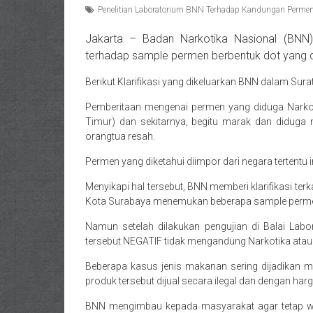
Penelitian Laboratorium BNN Terhadap Kandungan Permen 
Jakarta – Badan Narkotika Nasional (BNN) 
terhadap sample permen berbentuk dot yang
Berikut Klarifikasi yang dikeluarkan BNN dalam Su
Pemberitaan mengenai permen yang diduga Narkot
Timur) dan sekitarnya, begitu marak dan didu
orangtua resah.
Permen yang diketahui diimpor dari negara tertentu 
Menyikapi hal tersebut, BNN memberi klarifikasi t
Kota Surabaya menemukan beberapa sample permen 
Namun setelah dilakukan pengujian di Balai La
tersebut NEGATIF tidak mengandung Narkotika ataup
Beberapa kasus jenis makanan sering dijadikan m
produk tersebut dijual secara ilegal dan dengan har
BNN mengimbau kepada masyarakat agar tetap w