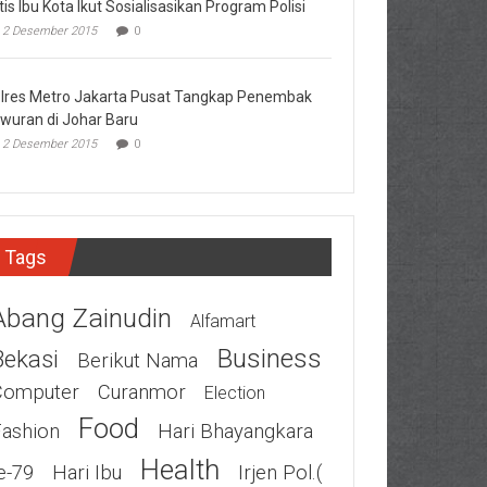
tis Ibu Kota Ikut Sosialisasikan Program Polisi
2 Desember 2015
0
lres Metro Jakarta Pusat Tangkap Penembak
wuran di Johar Baru
2 Desember 2015
0
Tags
Abang Zainudin
Alfamart
Business
Bekasi
Berikut Nama
Computer
Curanmor
Election
Food
Fashion
Hari Bhayangkara
Health
e-79
Hari Ibu
Irjen Pol.(