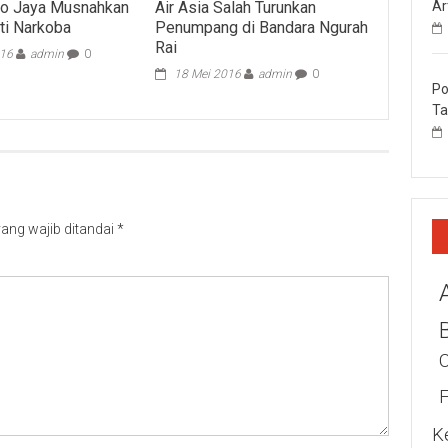
Ar
ro Jaya Musnahkan
Air Asia Salah Turunkan
ti Narkoba
Penumpang di Bandara Ngurah
Rai
016
admin
0
18 Mei 2016
admin
0
Po
Ta
ang wajib ditandai
*
K