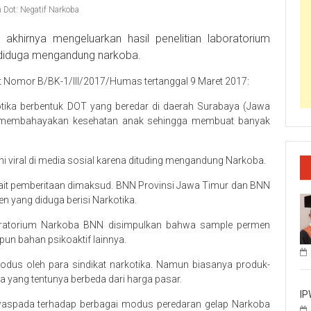
Dot: Negatif Narkoba
akhirnya mengeluarkan hasil penelitian laboratorium
 diduga mengandung narkoba.
rat Nomor B/BK-1/III/2017/Humas tertanggal 9 Maret 2017:
ika berbentuk DOT yang beredar di daerah Surabaya (Jawa
ga membahayakan kesehatan anak sehingga membuat banyak
ini viral di media sosial karena dituding mengandung Narkoba.
erkait pemberitaan dimaksud. BNN Provinsi Jawa Timur dan BNN
yang diduga berisi Narkotika.
boratorium Narkoba BNN disimpulkan bahwa sample permen
un bahan psikoaktif lainnya.
odus oleh para sindikat narkotika. Namun biasanya produk-
ga yang tentunya berbeda dari harga pasar.
IP
aspada terhadap berbagai modus peredaran gelap Narkoba