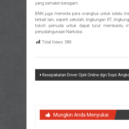
yang semakin beragam.
BNN juga meminta para orangtua untuk selalu men
terkait lain, seperti sekolah, lingkungan RT, ling
tokoh pemuda untuk dapat turut membantu men
penyalahgunaan Narkoba.
Total Views:
389
Navigasi
Kesepakatan Driver Ojek Online dgn Sopir Angk
pos
Mungkin Anda Menyukai