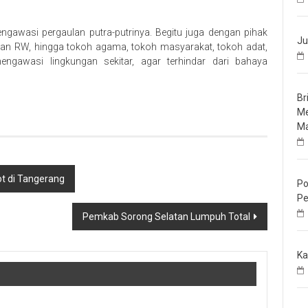
gawasi pergaulan putra-putrinya. Begitu juga dengan pihak
Ju
kungan RW, hingga tokoh agama, tokoh masyarakat, tokoh adat,
gawasi lingkungan sekitar, agar terhindar dari bahaya
Br
Me
Ma
ot di Tangerang
Po
Pe
Pemkab Sorong Selatan Lumpuh Total
Ka