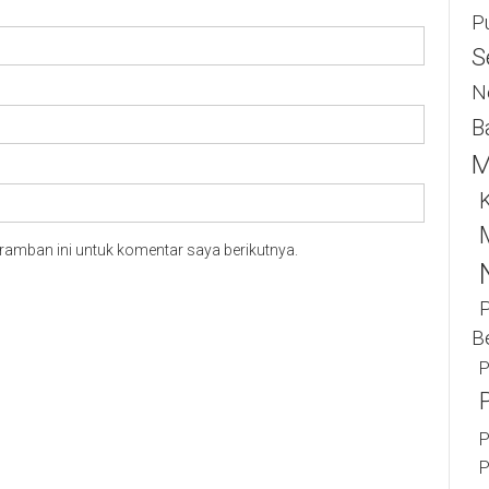
P
S
N
B
M
K
ramban ini untuk komentar saya berikutnya.
B
P
P
P