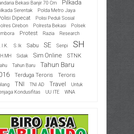
Pilkada
ndaria Bekasi Banjir 70 Cm
ilkada Serentak
Polda Metro Jaya
olisi Dipecat
Polisi Peduli Sosial
olres Cirebon
Polresta Bekasi
Polsek
Protest
ambora
Razia
Research
SH
SE
Sabu
.I.K.
S.Ik
Senpi
Sim Online
STNK
SH.MH
Sidak
Tahun Baru
ahu
Tahun Baru
016
Terduga Teroris
Teroris
TNI
Travel
ilang
TNI AD
Untuk
njaga Kondusifitas
UU ITE
WNA