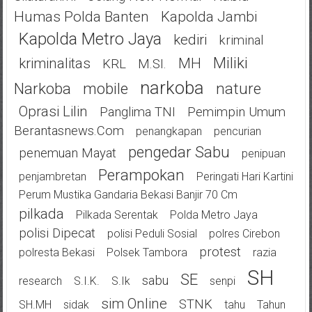
Humas Polda Banten
Kapolda Jambi
Kapolda Metro Jaya
Kediri
Kriminal
Miliki
Kriminalitas
MH
KRL
M.SI.
Narkoba
Narkoba
Mobile
Nature
Oprasi Lilin
Panglima TNI
Pemimpin Umum
Berantasnews.com
Penangkapan
Pencurian
Pengedar Sabu
Penemuan Mayat
Penipuan
Perampokan
Penjambretan
Peringati Hari Kartini
Perum Mustika Gandaria Bekasi Banjir 70 Cm
Pilkada
Pilkada Serentak
Polda Metro Jaya
Polisi Dipecat
Polisi Peduli Sosial
Polres Cirebon
Protest
Polresta Bekasi
Polsek Tambora
Razia
SH
SE
Sabu
Research
S.I.K.
S.Ik
Senpi
Sim Online
STNK
SH.MH
Sidak
Tahu
Tahun