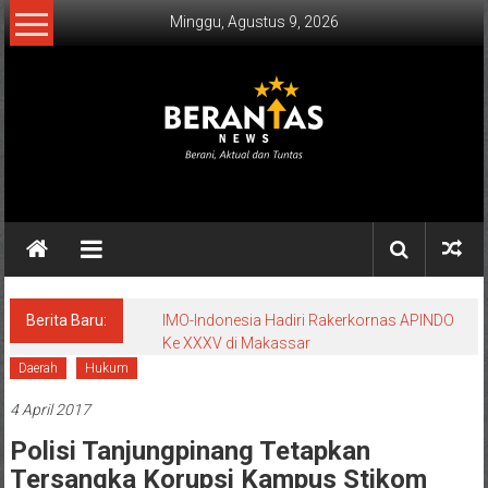
Lompat
Minggu, Agustus 9, 2026
ke
konten
BERANTAS
NEWS
Berani,
Aktual
&
Berita Baru:
IMO-Indonesia Hadiri Rakerkornas APINDO
Ke XXXV di Makassar
Tuntas.
Daerah
Hukum
4 April 2017
Polisi Tanjungpinang Tetapkan
Tersangka Korupsi Kampus Stikom