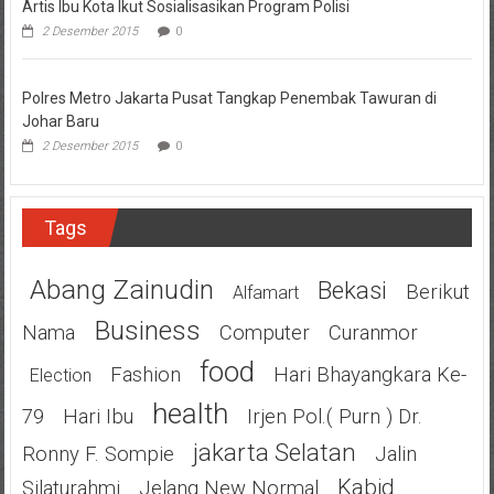
Artis Ibu Kota Ikut Sosialisasikan Program Polisi
2 Desember 2015
0
Polres Metro Jakarta Pusat Tangkap Penembak Tawuran di
Johar Baru
2 Desember 2015
0
Tags
Abang Zainudin
Bekasi
Berikut
Alfamart
Business
Nama
Computer
Curanmor
Food
Fashion
Hari Bhayangkara Ke-
Election
Health
79
Hari Ibu
Irjen Pol.( Purn ) Dr.
Jakarta Selatan
Ronny F. Sompie
Jalin
Kabid
Silaturahmi
Jelang New Normal