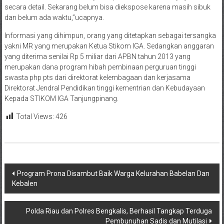
secara detail. Sekarang belum bisa diekspose karena masih sibuk
dan belum ada waktu,”ucapnya.
Informasi yang dihimpun, orang yang ditetapkan sebagai tersangka
yakni MR yang merupakan Ketua Stikom IGA. Sedangkan anggaran
yang diterima senilai Rp 5 miliar dari APBN tahun 2013 yang
merupakan dana program hibah pembinaan perguruan tinggi
swasta php pts dari direktorat kelembagaan dan kerjasama
Direktorat Jendral Pendidikan tinggi kementrian dan Kebudayaan
Kepada STIKOM IGA Tanjungpinang.
Total Views:
426
Navigasi
Program Prona Disambut Baik Warga Kelurahan Babelan Dan
Kebalen
pos
Polda Riau dan Polres Bengkalis, Berhasil Tangkap Terduga
Pembunuhan Sadis dan Mutilasi