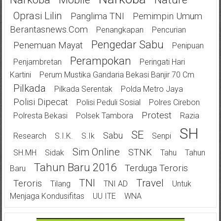
Oprasi Lilin
Panglima TNI
Pemimpin Umum
Berantasnews.com
Penangkapan
Pencurian
Pengedar Sabu
Penemuan Mayat
Penipuan
Perampokan
Penjambretan
Peringati Hari
Kartini
Perum Mustika Gandaria Bekasi Banjir 70 Cm
Pilkada
Pilkada Serentak
Polda Metro Jaya
Polisi Dipecat
Polisi Peduli Sosial
Polres Cirebon
Protest
Polresta Bekasi
Polsek Tambora
Razia
SH
SE
Sabu
Research
S.I.K.
S.Ik
Senpi
Sim Online
STNK
SH.MH
Sidak
Tahu
Tahun
Tahun Baru 2016
Terduga Teroris
Baru
TNI
Travel
Teroris
Tilang
TNI AD
Untuk
Menjaga Kondusifitas
UU ITE
WNA