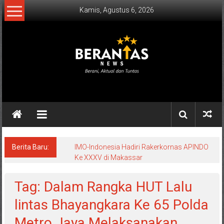
Lompat
Kamis, Agustus 6, 2026
ke
konten
BERANTAS
NEWS
Berani,
Aktual
&
Berita Baru:
IMO-Indonesia Hadiri Rakerkornas APINDO
Ke XXXV di Makassar
Tuntas.
Tag: Dalam Rangka HUT Lalu
lintas Bhayangkara Ke 65 Polda
Metro Jaya Melaksanakan