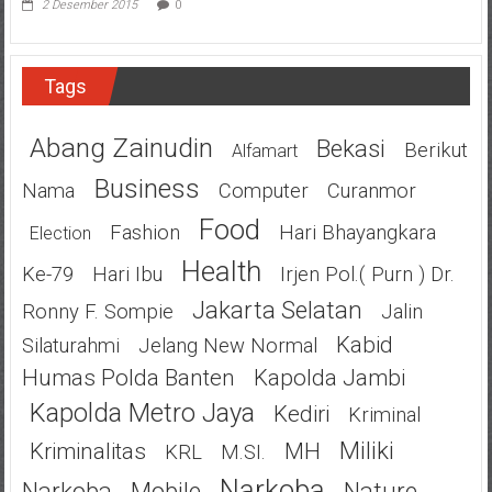
2 Desember 2015
0
Tags
Abang Zainudin
Bekasi
Berikut
Alfamart
Business
Nama
Computer
Curanmor
Food
Fashion
Hari Bhayangkara
Election
Health
Ke-79
Hari Ibu
Irjen Pol.( Purn ) Dr.
Jakarta Selatan
Ronny F. Sompie
Jalin
Kabid
Silaturahmi
Jelang New Normal
Humas Polda Banten
Kapolda Jambi
Kapolda Metro Jaya
Kediri
Kriminal
Miliki
Kriminalitas
MH
KRL
M.SI.
Narkoba
Narkoba
Mobile
Nature