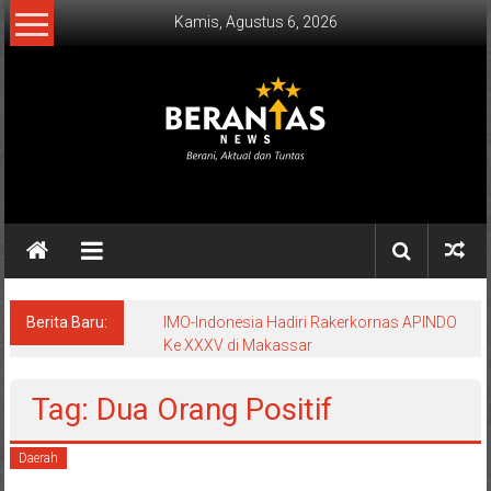
Lompat
Kamis, Agustus 6, 2026
ke
konten
BERANTAS
NEWS
Berani,
Aktual
&
Berita Baru:
IMO-Indonesia Hadiri Rakerkornas APINDO
Ke XXXV di Makassar
Tuntas.
Tag: Dua Orang Positif
Daerah