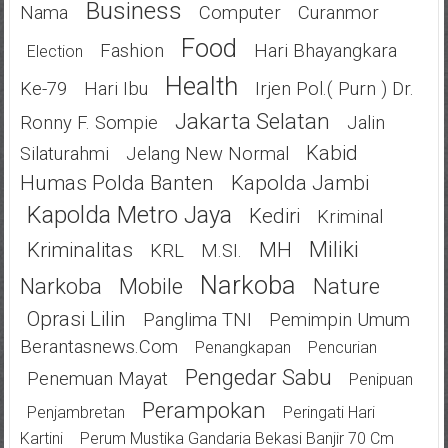
Business
Nama
Computer
Curanmor
Food
Fashion
Hari Bhayangkara
Election
Health
Ke-79
Hari Ibu
Irjen Pol.( Purn ) Dr.
Jakarta Selatan
Ronny F. Sompie
Jalin
Kabid
Silaturahmi
Jelang New Normal
Humas Polda Banten
Kapolda Jambi
Kapolda Metro Jaya
Kediri
Kriminal
Miliki
Kriminalitas
MH
KRL
M.SI.
Narkoba
Narkoba
Mobile
Nature
Oprasi Lilin
Panglima TNI
Pemimpin Umum
Berantasnews.com
Penangkapan
Pencurian
Pengedar Sabu
Penemuan Mayat
Penipuan
Perampokan
Penjambretan
Peringati Hari
Kartini
Perum Mustika Gandaria Bekasi Banjir 70 Cm