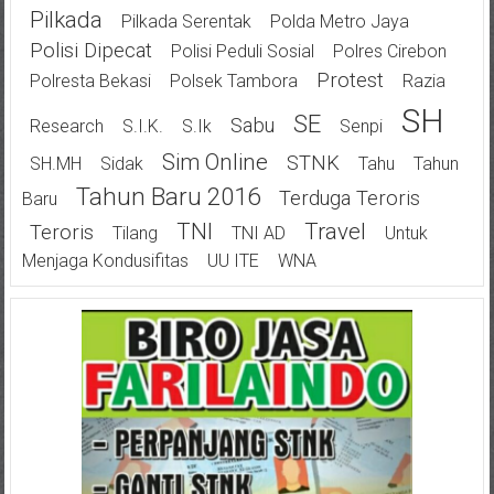
Pilkada
Pilkada Serentak
Polda Metro Jaya
Polisi Dipecat
Polisi Peduli Sosial
Polres Cirebon
Protest
Polresta Bekasi
Polsek Tambora
Razia
SH
SE
Sabu
Research
S.I.K.
S.Ik
Senpi
Sim Online
STNK
SH.MH
Sidak
Tahu
Tahun
Tahun Baru 2016
Terduga Teroris
Baru
TNI
Travel
Teroris
Tilang
TNI AD
Untuk
Menjaga Kondusifitas
UU ITE
WNA