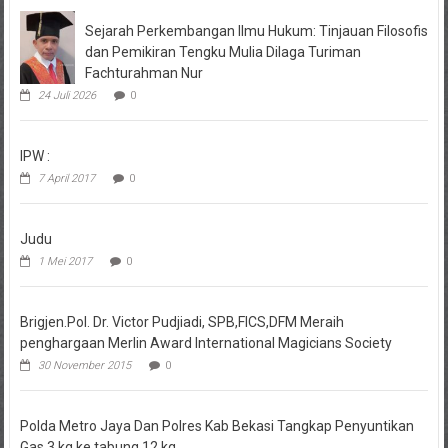
Sejarah Perkembangan Ilmu Hukum: Tinjauan Filosofis
dan Pemikiran Tengku Mulia Dilaga Turiman
Fachturahman Nur
24 Juli 2026
0
IPW :
7 April 2017
0
Judu
1 Mei 2017
0
Brigjen.Pol. Dr. Victor Pudjiadi, SPB,FICS,DFM Meraih
penghargaan Merlin Award International Magicians Society
30 November 2015
0
Polda Metro Jaya Dan Polres Kab Bekasi Tangkap Penyuntikan
Gas 3 kg ke tabung 12 kg