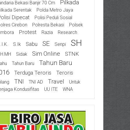
Pilkada
ndaria Bekasi Banjir 70 Cm
ilkada Serentak
Polda Metro Jaya
olisi Dipecat
Polisi Peduli Sosial
olres Cirebon
Polresta Bekasi
Polsek
Protest
ambora
Razia
Research
SH
SE
Sabu
.I.K.
S.Ik
Senpi
Sim Online
STNK
SH.MH
Sidak
Tahun Baru
ahu
Tahun Baru
016
Terduga Teroris
Teroris
TNI
Travel
ilang
TNI AD
Untuk
njaga Kondusifitas
UU ITE
WNA