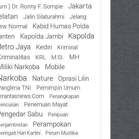
Jakarta
urn ) Dr. Ronny F. Sompie
elatan
Jalin Silaturahmi
Jelang
Kabid Humas Polda
ew Normal
Kapolda
anten
Kapolda Jambi
etro Jaya
Kediri
Kriminal
riminalitas
MH
KRL
M.SI.
Miliki Narkoba
Mobile
Narkoba
Nature
Oprasi Lilin
Panglima TNI
Pemimpin Umum
erantasnews.com
Penangkapan
Penemuan Mayat
encurian
Pengedar Sabu
Penipuan
Perampokan
enjambretan
eringati Hari Kartini
Perum Mustika