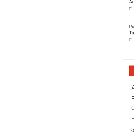
Ar
Po
Ta
K