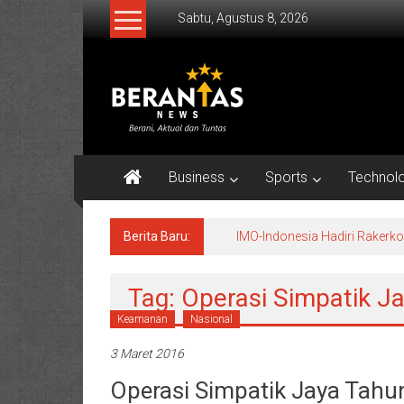
Lompat
Sabtu, Agustus 8, 2026
ke
konten
BERANTAS
NEWS
Berani,
Aktual
Business
Sports
Technol
&
Tuntas.
Berita Baru:
IMO-Indonesia Hadiri Raker
Tag: Operasi Simpatik J
Keamanan
Nasional
3 Maret 2016
Operasi Simpatik Jaya Tahu