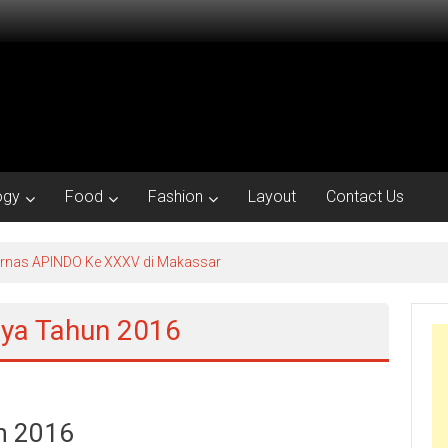
ogy
Food
Fashion
Layout
Contact Us
kornas APINDO Ke XXXV di Makassar
aya Tahun 2016
n 2016