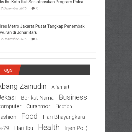
tis Ibu Kota Ikut Sosialisasikan Program Polisi
2 Desember 2015
0
lres Metro Jakarta Pusat Tangkap Penembak
wuran di Johar Baru
2 Desember 2015
0
Tags
Abang Zainudin
Alfamart
Business
Bekasi
Berikut Nama
Computer
Curanmor
Election
Food
Fashion
Hari Bhayangkara
Health
e-79
Hari Ibu
Irjen Pol.(