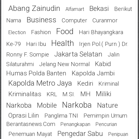
Abang Zainudin
Bekasi
Berikut
Alfamart
Business
Nama
Computer
Curanmor
Food
Fashion
Hari Bhayangkara
Election
Health
Ke-79
Hari Ibu
Irjen Pol.( Purn ) Dr.
Jakarta Selatan
Ronny F. Sompie
Jalin
Kabid
Silaturahmi
Jelang New Normal
Humas Polda Banten
Kapolda Jambi
Kapolda Metro Jaya
Kediri
Kriminal
Miliki
Kriminalitas
MH
KRL
M.SI.
Narkoba
Narkoba
Mobile
Nature
Oprasi Lilin
Panglima TNI
Pemimpin Umum
Berantasnews.com
Penangkapan
Pencurian
Pengedar Sabu
Penemuan Mayat
Penipuan