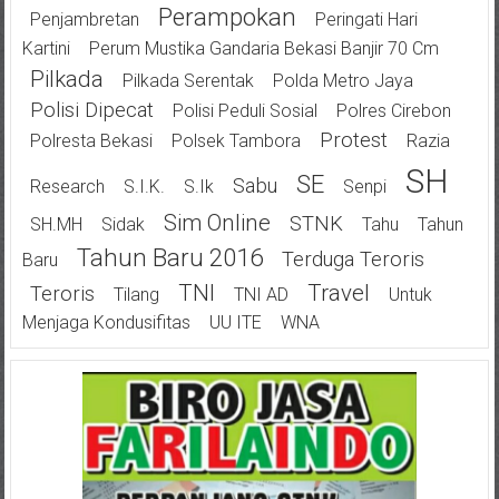
Perampokan
Penjambretan
Peringati Hari
Kartini
Perum Mustika Gandaria Bekasi Banjir 70 Cm
Pilkada
Pilkada Serentak
Polda Metro Jaya
Polisi Dipecat
Polisi Peduli Sosial
Polres Cirebon
Protest
Polresta Bekasi
Polsek Tambora
Razia
SH
SE
Sabu
Research
S.I.K.
S.Ik
Senpi
Sim Online
STNK
SH.MH
Sidak
Tahu
Tahun
Tahun Baru 2016
Terduga Teroris
Baru
TNI
Travel
Teroris
Tilang
TNI AD
Untuk
Menjaga Kondusifitas
UU ITE
WNA