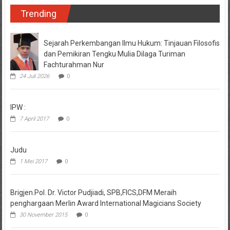
Trending
Sejarah Perkembangan Ilmu Hukum: Tinjauan Filosofis
dan Pemikiran Tengku Mulia Dilaga Turiman
Fachturahman Nur
24 Juli 2026
0
IPW :
7 April 2017
0
Judu
1 Mei 2017
0
Brigjen.Pol. Dr. Victor Pudjiadi, SPB,FICS,DFM Meraih
penghargaan Merlin Award International Magicians Society
30 November 2015
0