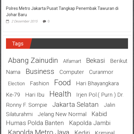
Polres Metro Jakarta Pusat Tangkap Penembak Tawuran di
Johar Baru
2 Desember 2015
0
Tags
Abang Zainudin
Bekasi
Berikut
Alfamart
Business
Nama
Computer
Curanmor
Food
Fashion
Hari Bhayangkara
Election
Health
Ke-79
Hari Ibu
Irjen Pol.( Purn ) Dr.
Jakarta Selatan
Ronny F. Sompie
Jalin
Kabid
Silaturahmi
Jelang New Normal
Humas Polda Banten
Kapolda Jambi
Kapolda Metro Jaya
Kediri
Kriminal