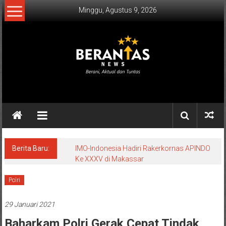
Lompat
Minggu, Agustus 9, 2026
ke
konten
BERANTAS
NEWS
Berani,
Aktual
&
Berita Baru:
IMO-Indonesia Hadiri Rakerkornas APINDO
Ke XXXV di Makassar
Tuntas.
Polri
29 Januari 2021
Baharkam Polri Gerak Cepat Tindak