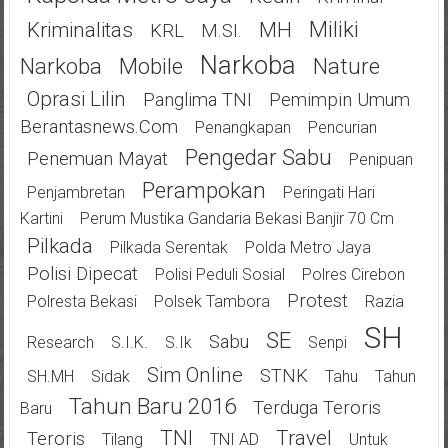
Miliki
Kriminalitas
MH
KRL
M.SI.
Narkoba
Narkoba
Mobile
Nature
Oprasi Lilin
Panglima TNI
Pemimpin Umum
Berantasnews.com
Penangkapan
Pencurian
Pengedar Sabu
Penemuan Mayat
Penipuan
Perampokan
Penjambretan
Peringati Hari
Kartini
Perum Mustika Gandaria Bekasi Banjir 70 Cm
Pilkada
Pilkada Serentak
Polda Metro Jaya
Polisi Dipecat
Polisi Peduli Sosial
Polres Cirebon
Protest
Polresta Bekasi
Polsek Tambora
Razia
SH
SE
Sabu
Research
S.I.K.
S.Ik
Senpi
Sim Online
STNK
SH.MH
Sidak
Tahu
Tahun
Tahun Baru 2016
Terduga Teroris
Baru
TNI
Travel
Teroris
Tilang
TNI AD
Untuk