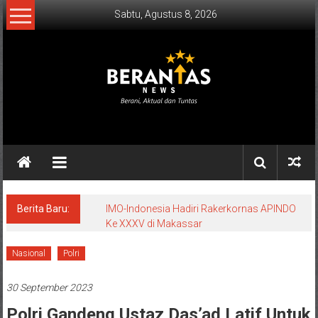
Lompat
Sabtu, Agustus 8, 2026
ke
konten
BERANTAS
NEWS
Berani,
Aktual
&
Berita Baru:
IMO-Indonesia Hadiri Rakerkornas APINDO
Ke XXXV di Makassar
Tuntas.
Nasional
Polri
30 September 2023
Polri Gandeng Ustaz Das’ad Latif Untuk