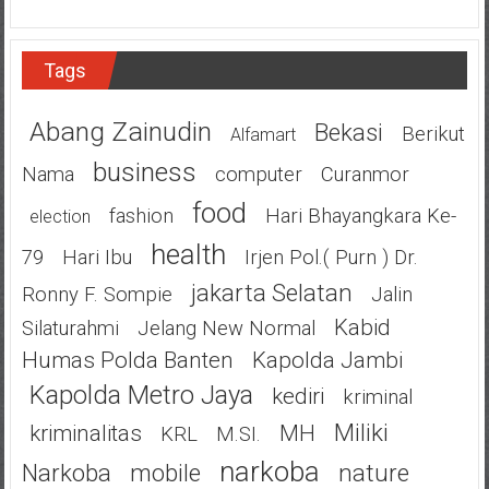
Tags
Abang Zainudin
Bekasi
Berikut
Alfamart
Business
Nama
Computer
Curanmor
Food
Fashion
Hari Bhayangkara Ke-
Election
Health
79
Hari Ibu
Irjen Pol.( Purn ) Dr.
Jakarta Selatan
Ronny F. Sompie
Jalin
Kabid
Silaturahmi
Jelang New Normal
Humas Polda Banten
Kapolda Jambi
Kapolda Metro Jaya
Kediri
Kriminal
Miliki
Kriminalitas
MH
KRL
M.SI.
Narkoba
Narkoba
Mobile
Nature