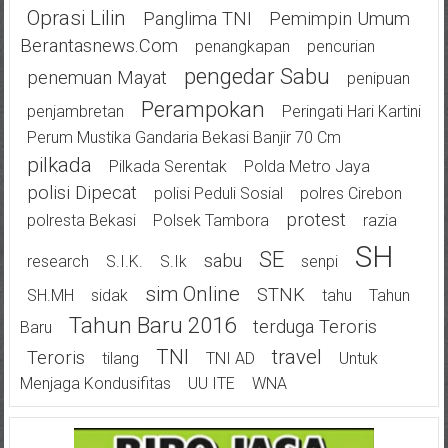
Oprasi Lilin
Panglima TNI
Pemimpin Umum
Berantasnews.com
Penangkapan
Pencurian
Pengedar Sabu
Penemuan Mayat
Penipuan
Perampokan
Penjambretan
Peringati Hari Kartini
Perum Mustika Gandaria Bekasi Banjir 70 Cm
Pilkada
Pilkada Serentak
Polda Metro Jaya
Polisi Dipecat
Polisi Peduli Sosial
Polres Cirebon
Protest
Polresta Bekasi
Polsek Tambora
Razia
SH
SE
Sabu
Research
S.I.K.
S.Ik
Senpi
Sim Online
STNK
SH.MH
Sidak
Tahu
Tahun
Tahun Baru 2016
Terduga Teroris
Baru
TNI
Travel
Teroris
Tilang
TNI AD
Untuk
Menjaga Kondusifitas
UU ITE
WNA