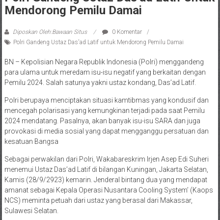
Mendorong Pemilu Damai
Diposkan Oleh:Bawaan Situs
0 Komentar
Polri Gandeng Ustaz Das'ad Latif untuk Mendorong Pemilu Damai
BN – Kepolisian Negara Republik Indonesia (Polri) menggandeng
para ulama untuk meredam isu-isu negatif yang berkaitan dengan
Pemilu 2024. Salah satunya yakni ustaz kondang, Das’ad Latif.
Polri berupaya menciptakan situasi kamtibmas yang kondusif dan
mencegah polarisasi yang kemungkinan terjadi pada saat Pemilu
2024 mendatang. Pasalnya, akan banyak isu-isu SARA dan juga
provokasi di media sosial yang dapat mengganggu persatuan dan
kesatuan Bangsa
Sebagai perwakilan dari Polri, Wakabareskrim Irjen Asep Edi Suheri
menemui Ustaz Das’ad Latif di bilangan Kuningan, Jakarta Selatan,
Kamis (28/9/2923) kemarin. Jenderal bintang dua yang mendapat
amanat sebagai Kepala Operasi Nusantara Cooling System’ (Kaops
NCS) meminta petuah dari ustaz yang berasal dari Makassar,
Sulawesi Selatan.