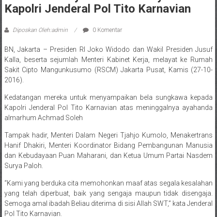
Kapolri Jenderal Pol Tito Karnavian
Diposkan Oleh:admin
0 Komentar
BN, Jakarta – Presiden RI Joko Widodo dan Wakil Presiden Jusuf
Kalla, beserta sejumlah Menteri Kabinet Kerja, melayat ke Rumah
Sakit Cipto Mangunkusumo (RSCM) Jakarta Pusat, Kamis (27-10-
2016).
Kedatangan mereka untuk menyampaikan bela sungkawa kepada
Kapolri Jenderal Pol Tito Karnavian atas meninggalnya ayahanda
almarhum Achmad Soleh
Tampak hadir, Menteri Dalam Negeri Tjahjo Kumolo, Menakertrans
Hanif Dhakiri, Menteri Koordinator Bidang Pembangunan Manusia
dan Kebudayaan Puan Maharani, dan Ketua Umum Partai Nasdem
Surya Paloh.
“Kami yang berduka cita memohonkan maaf atas segala kesalahan
yang telah diperbuat, baik yang sengaja maupun tidak disengaja.
Semoga amal ibadah Beliau diterima di sisi Allah SWT,” kata Jenderal
Pol Tito Karnavian.