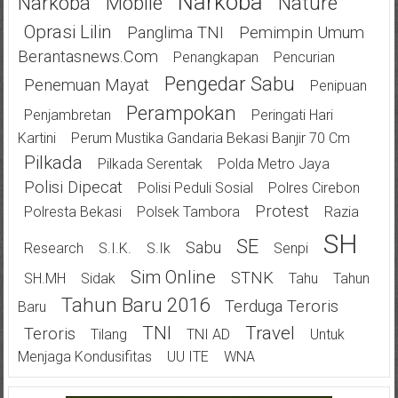
Narkoba
Narkoba
Mobile
Nature
Oprasi Lilin
Panglima TNI
Pemimpin Umum
Berantasnews.com
Penangkapan
Pencurian
Pengedar Sabu
Penemuan Mayat
Penipuan
Perampokan
Penjambretan
Peringati Hari
Kartini
Perum Mustika Gandaria Bekasi Banjir 70 Cm
Pilkada
Pilkada Serentak
Polda Metro Jaya
Polisi Dipecat
Polisi Peduli Sosial
Polres Cirebon
Protest
Polresta Bekasi
Polsek Tambora
Razia
SH
SE
Sabu
Research
S.I.K.
S.Ik
Senpi
Sim Online
STNK
SH.MH
Sidak
Tahu
Tahun
Tahun Baru 2016
Terduga Teroris
Baru
TNI
Travel
Teroris
Tilang
TNI AD
Untuk
Menjaga Kondusifitas
UU ITE
WNA