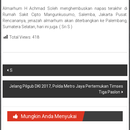
Almarhum H Achmad Soleh menghembuskan napas terakhir di
Rumah Sakit Cipto Mangunkusumo, Salemba, Jakarta Pusat.
Rencananya, jenazah almarhum akan diterbangkan ke Palembang,
Sumatera Selatan, hari ini juga. ( Sri S )
Total Views:
418
Navigasi
S
pos
Jelang Pilgub DKI 2017, Polda Metro Jaya Pertemukan Timses
Tiga Paslon
Mungkin Anda Menyukai