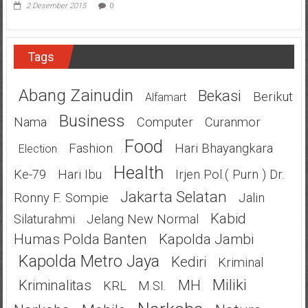
2 Desember 2015
0
Tags
Abang Zainudin
Bekasi
Berikut
Alfamart
Business
Nama
Computer
Curanmor
Food
Fashion
Hari Bhayangkara
Election
Health
Ke-79
Hari Ibu
Irjen Pol.( Purn ) Dr.
Jakarta Selatan
Ronny F. Sompie
Jalin
Kabid
Silaturahmi
Jelang New Normal
Humas Polda Banten
Kapolda Jambi
Kapolda Metro Jaya
Kediri
Kriminal
Miliki
Kriminalitas
MH
KRL
M.SI.