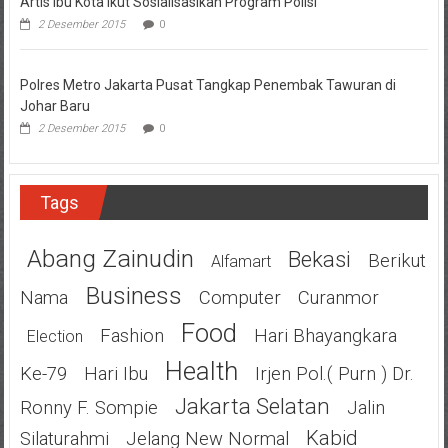
Artis Ibu Kota Ikut Sosialisasikan Program Polisi
2 Desember 2015
0
Polres Metro Jakarta Pusat Tangkap Penembak Tawuran di
Johar Baru
2 Desember 2015
0
Tags
Abang Zainudin
Bekasi
Berikut
Alfamart
Business
Nama
Computer
Curanmor
Food
Fashion
Hari Bhayangkara
Election
Health
Ke-79
Hari Ibu
Irjen Pol.( Purn ) Dr.
Jakarta Selatan
Ronny F. Sompie
Jalin
Kabid
Silaturahmi
Jelang New Normal