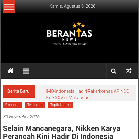
Lompat
Kamis, Agustus 6, 2026
ke
konten
BERANTAS
NEWS
Berani,
Aktual
&
Berita Baru:
IMO-Indonesia Hadiri Rakerkornas APINDO
Ke XXXV di Makassar
Tuntas.
Ekonomi
Teknologi
Topik Utama
30 November 2016
Selain Mancanegara, Nikken Karya
Perancah Kini Hadir Di Indonesia