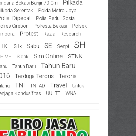
Pilkada
ndaria Bekasi Banjir 70 Cm
ilkada Serentak
Polda Metro Jaya
olisi Dipecat
Polisi Peduli Sosial
olres Cirebon
Polresta Bekasi
Polsek
Protest
ambora
Razia
Research
SH
SE
Sabu
.I.K.
S.Ik
Senpi
Sim Online
STNK
SH.MH
Sidak
Tahun Baru
ahu
Tahun Baru
016
Terduga Teroris
Teroris
TNI
Travel
ilang
TNI AD
Untuk
njaga Kondusifitas
UU ITE
WNA