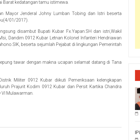
i Barat kedatangan tamu istimewa.
n Mayor Jenderal Johny Lumban Tobing dan Istri beserta
bu(4/01/2017).
ngsung disambut Bupati Kubar Fx.Yapan.SH dan istri,Wakil
Msi, Dandim 0912 Kubar Letnan Kolonel Infanteri Hendriawan
hono.SIK, beserta sejumlah Pejabat di lingkungan Pemerintah
tepung tawar dengan makna ucapan selamat datang di Tana
ik Militer 0912 Kubar diikuti Pemeriksaan kelengkapan
ruh Prajurit Kodim 0912 Kubar dan Persit Kartika Chandra
D VI Mulawarman.
IP