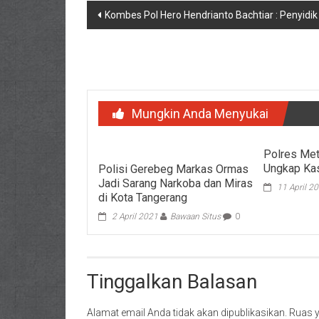
Navigasi
Kombes Pol Hero Hendrianto Bachtiar : Penyid
pos
Mungkin Anda Menyukai
Polres Met
Ungkap Ka
Polisi Gerebeg Markas Ormas
Jadi Sarang Narkoba dan Miras
11 April 2
di Kota Tangerang
2 April 2021
Bawaan Situs
0
Tinggalkan Balasan
Alamat email Anda tidak akan dipublikasikan.
Ruas y