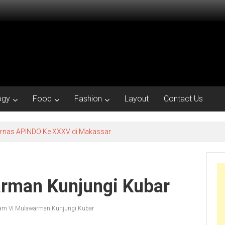
ogy
Food
Fashion
Layout
Contact Us
kornas APINDO Ke XXXV di Makassar
rman Kunjungi Kubar
am VI Mulawarman Kunjungi Kubar