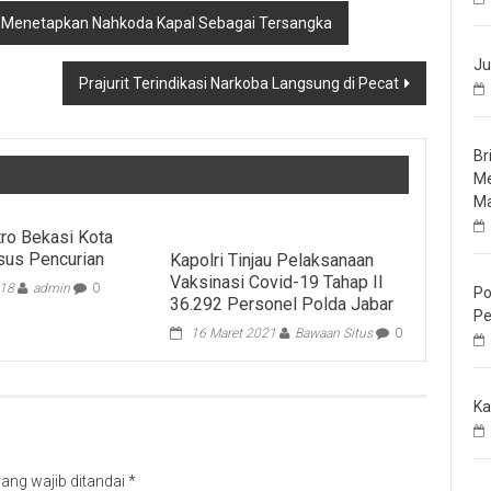
ik Menetapkan Nahkoda Kapal Sebagai Tersangka
Ju
Prajurit Terindikasi Narkoba Langsung di Pecat
Br
Me
Ma
ro Bekasi Kota
sus Pencurian
Kapolri Tinjau Pelaksanaan
Vaksinasi Covid-19 Tahap II
018
admin
0
Po
36.292 Personel Polda Jabar
Pe
16 Maret 2021
Bawaan Situs
0
Ka
ang wajib ditandai
*