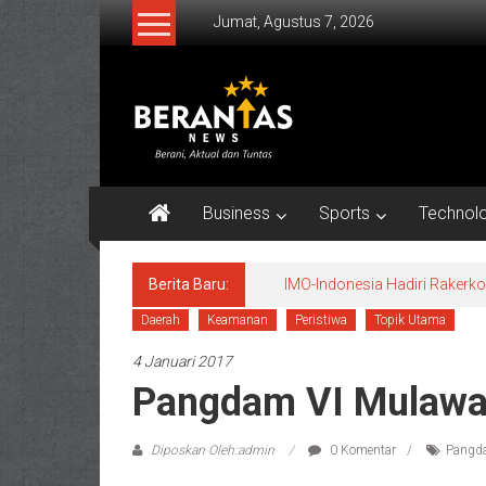
Lompat
Jumat, Agustus 7, 2026
ke
konten
BERANTAS
NEWS
Berani,
Aktual
Business
Sports
Technol
&
Tuntas.
Berita Baru:
IMO-Indonesia Hadiri Raker
Daerah
Keamanan
Peristiwa
Topik Utama
4 Januari 2017
Pangdam VI Mulawa
Diposkan Oleh:admin
0 Komentar
Pangd