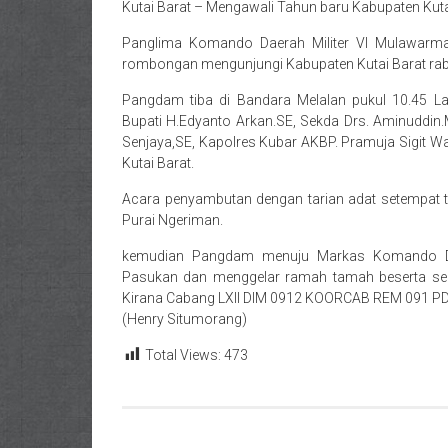
Kutai Barat –
Mengawali Tahun baru Kabupaten Kuta
Panglima Komando Daerah Militer VI Mulawarma
rombongan mengunjungi Kabupaten Kutai Barat ra
Pangdam tiba di Bandara Melalan pukul 10.45 La
Bupati H.Edyanto Arkan.SE, Sekda Drs. Aminuddin.
Senjaya,SE, Kapolres Kubar AKBP. Pramuja Sigit Wa
Kutai Barat.
Acara penyambutan dengan tarian adat setempat 
Purai Ngeriman.
kemudian Pangdam menuju Markas Komando Distr
Pasukan dan menggelar ramah tamah beserta selu
Kirana Cabang LXII DIM 0912 KOORCAB REM 091 P
(Henry Situmorang)
Total Views:
473