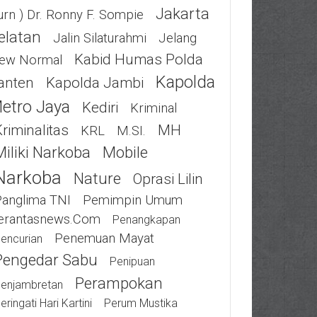
Jakarta
urn ) Dr. Ronny F. Sompie
elatan
Jalin Silaturahmi
Jelang
Kabid Humas Polda
ew Normal
Kapolda
anten
Kapolda Jambi
etro Jaya
Kediri
Kriminal
riminalitas
MH
KRL
M.SI.
Miliki Narkoba
Mobile
Narkoba
Nature
Oprasi Lilin
Panglima TNI
Pemimpin Umum
erantasnews.com
Penangkapan
Penemuan Mayat
encurian
Pengedar Sabu
Penipuan
Perampokan
enjambretan
eringati Hari Kartini
Perum Mustika