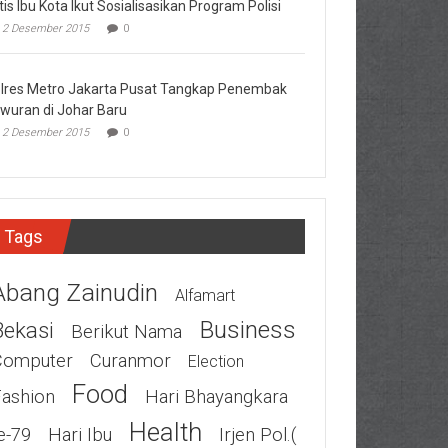
tis Ibu Kota Ikut Sosialisasikan Program Polisi
2 Desember 2015
0
lres Metro Jakarta Pusat Tangkap Penembak
wuran di Johar Baru
2 Desember 2015
0
Tags
Abang Zainudin
Alfamart
Business
Bekasi
Berikut Nama
Computer
Curanmor
Election
Food
Fashion
Hari Bhayangkara
Health
e-79
Hari Ibu
Irjen Pol.(